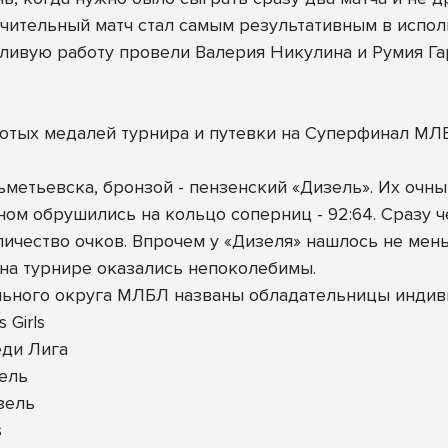
чительный матч стал самым результативным в исполн
тливую работу провели Валерия Никулина и Румия Гар
лотых медалей турнира и путевки на Суперфинал МЛ
Альметьевска, бронзой - пензенский «Дизель». Их оч
ном обрушились на кольцо соперниц - 92:64. Сразу ч
чество очков. Впрочем у «Дизеля» нашлось не меньше
 на турнире оказались непоколебимы.
ьного округа МЛБЛ названы обладательницы индив
 Girls
еди Лига
зель
зель
s