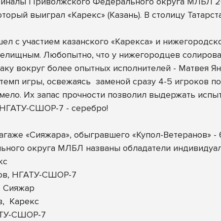
Финалы Приволжского Федерального округа МЛБЛ 20
оторый выиграл «Карекс» (Казань). В столицу Татарс
ел с участием казанского «Карекса» и нижегородс
релищным. Любопытно, что у нижегородцев солиров
аку вокруг более опытных исполнителей - Матвея Ян
темп игры, освежаясь
заменой сразу 4-5 игроков по
ело. Их запас прочности позволил выдержать испытан
 НГАТУ-СШОР-7 - серебро!
аже «Сияжара», обыгравшего «Купол-Ветеранов» - 6
ьного округа МЛБЛ названы обладатели индивидуа
кс
ов, НГАТУ-СШОР-7
, Сияжар
,
Карекс
АТУ-СШОР-7