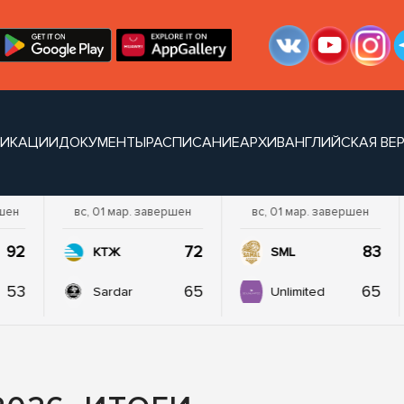
ЛИКАЦИИ
ДОКУМЕНТЫ
РАСПИСАНИЕ
АРХИВ
АНГЛИЙСКАЯ ВЕ
ршен
вс, 01 мар. завершен
вс, 01 мар. завершен
92
72
83
КТЖ
SML
53
65
65
Sardar
Unlimited