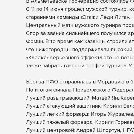
В Альметьевске поочередно состоялись 
С 11 по 14 июня прошел мужской турнир, к
стараниями команды «Этажи Леди Лига».
Центральный матч мужского турнира прош
Спор за звание сильнейшего получился з
Фомин. В то время как казанцы строили ат
что нижегородцы поддерживали высокий 
«Карекс» серьезного эффекта это не возым
также забрать главный трофей турнира. У
Бронза ПФО отправилась в Мордовию в баг
По итогам финала Приволжского Федерал
Лучший разыгрывающий: Матвей Ян, Каре
Лучший атакующий защитник: Кирилл Бел
Лучший легкий форвард: Игорь Журавлев
Лучший тяжелый форвард: Кирилл Горнаев
Лучший центровой: Андрей Шпортун, НГ