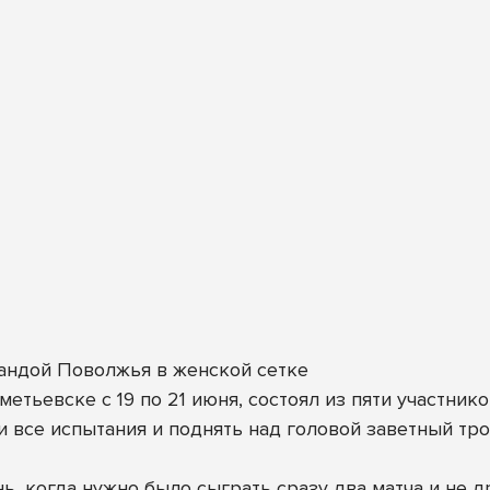
андой Поволжья в женской сетке
етьевске с 19 по 21 июня, состоял из пяти участнико
 все испытания и поднять над головой заветный тро
ь, когда нужно было сыграть сразу два матча и не 