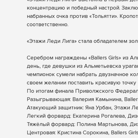
концентрацию и победный настрой. Заклю
набранных очка против «Тольятти». Кропо
соответственно.
«Этажи Леди Лига» стала обладателем зо
Серебром награждены «Ballers Girls» из 
день, где девушки из Альметьевска урага
чемпионок сумели набрать двузначное коли
своем желании поставить красивую точку
По итогам финала Приволжского Федерал
Разыгрывающая: Валерия Камынина, Ballers
Атакующий защитник: Яна Урбан, Этажи Л
Легкий форвард: Екатерина Рогалева, Ди
Тяжёлый форвард: Полина Мартынова, Ди
Центровая: Кристина Сорокина, Ballers Girl