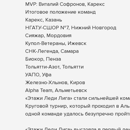
MVP: Виталий Софронов, Карекс
Итоговое положение команд
Карекс, Казань
НГАТУ-СШОР №7, Нижний Новгород
Сияжар, Мордовия
Купол-Ветераны, Ижевск
СНК-Легенда, Самара
Биокор, Пенза
Тольятти-Азот, Тольятти
УАПО, Уфа
Железно-Хлынов, Киров
Alpha Team, Альметьевск
«Этажи Леди Лига» стали сильнейшей ком
Круговой турнир, который проходил в Альм
одной команде удалось безупречно пройти
«Этажи Леди Лига» выстояла в первый ден