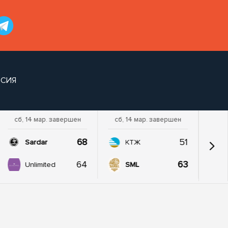
РСИЯ
сб, 14 мар. завершен
сб, 14 мар. завершен
68
51
Sardar
КТЖ
64
63
Unlimited
SML