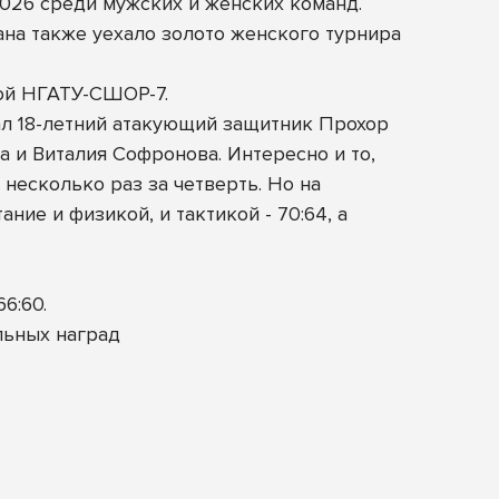
26 среди мужских и женских команд.
тана также уехало золото женского турнира
кой НГАТУ-СШОР-7.
ал 18-летний атакующий защитник Прохор
а и Виталия Софронова. Интересно и то,
 несколько раз за четверть. Но на
ие и физикой, и тактикой - 70:64, а
6:60.
льных наград