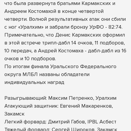
что была развернута братьями Кармакских и
Андреем Костомахой в конце четвертой
четверти. Волной результативных атак они сбили
с ног «Уралхим» и забрали бронзу УрФО - 82:74.
Примечательно, что Денис Кармакских оформил
в этой встрече трипл-дабл 14 очков, 11 подборов,
10 передач, а Андрей Костомаха - дабл-дабл из 16
очков и 10 подборов.
По итогам финала Уральского Федерального
округа МЛБЛ названы обладатели
индивидуальных наград
Разыгрывающий: Максим Петренко, Уралхим
Атакующий защитник: Евгений Макаренков,
Закамск
Легкий форвард: Дмитрий Габов, IPBL Асбест
Тяжелый форвард: Сергей Широков, Закамск